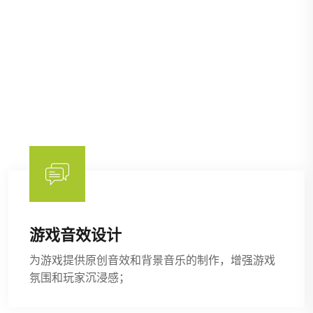
游戏音效设计
为游戏提供原创音效和背景音乐的制作，增强游戏
氛围和玩家沉浸感；