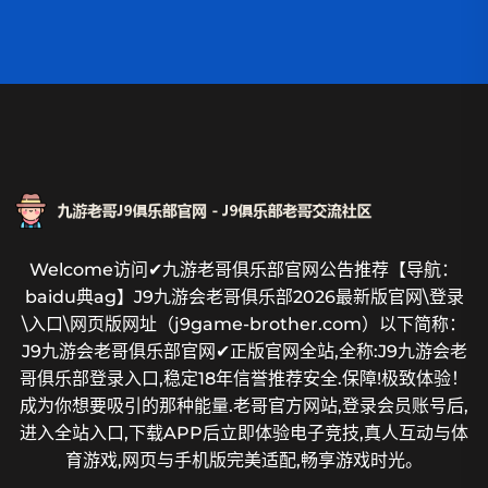
Welcome访问✔九游老哥俱乐部官网公告推荐【导航：
baidu典ag】J9九游会老哥俱乐部2026最新版官网\登录
\入口\网页版网址（j9game-brother.com）以下简称：
J9九游会老哥俱乐部官网✔正版官网全站,全称:J9九游会老
哥俱乐部登录入口,稳定18年信誉推荐安全.保障!极致体验！
成为你想要吸引的那种能量.老哥官方网站,登录会员账号后,
进入全站入口,下载APP后立即体验电子竞技,真人互动与体
育游戏,网页与手机版完美适配,畅享游戏时光。