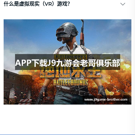
什么是虚拟现实（VR）游戏？