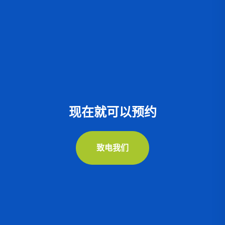
现在就可以预约
致电我们