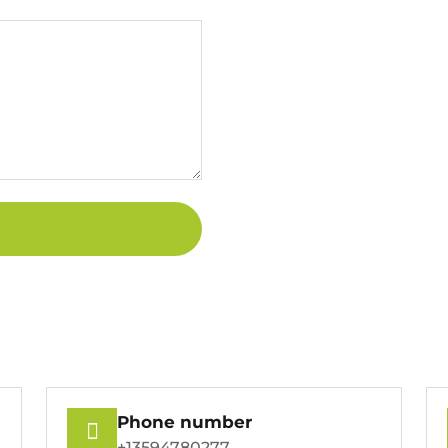
Phone number
+13594780277