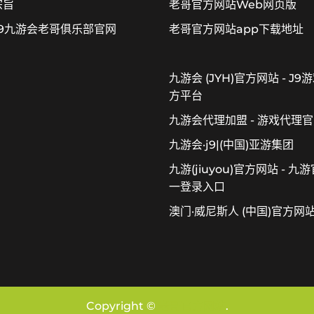
宗旨
老哥官方网站Web网页版
J9九游会老哥俱乐部官网
老哥官方网站app下载地址
九游会 (JYH)官方网站 - J9
方平台
九游会代理加盟 - 游戏代理
九游会·j9|(中国)亚游集团
九游(jiuyou)官方网站 - 九
一登录入口
澳门·威尼斯人 (中国)官方网
Copyright ©
老哥官方网站
.