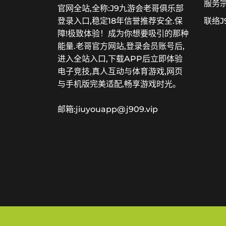
服务
官网全站,全称:J9九游会老哥俱乐部
联络
登录入口,稳定18年信誉推荐安全.保
障!极致体验！成为你想要吸引的那种
能量.老哥官方网站,登录会员账号后,
进入全站入口,下载APP后立即体验
电子竞技,真人互动与体育游戏,网页
与手机版完美适配,畅享游戏时光。
邮箱:jiuyouapp@j909.vip