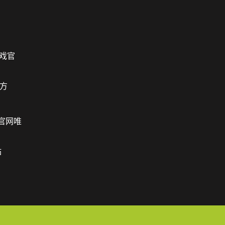
游戏官
官方
游官网唯
站